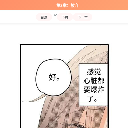
第2章：放弃
1/2
目录
下页
下一章