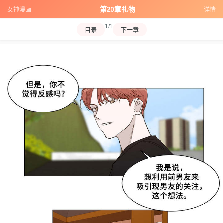
第20章礼物
女神漫画
详情
1/1
目录
下一章