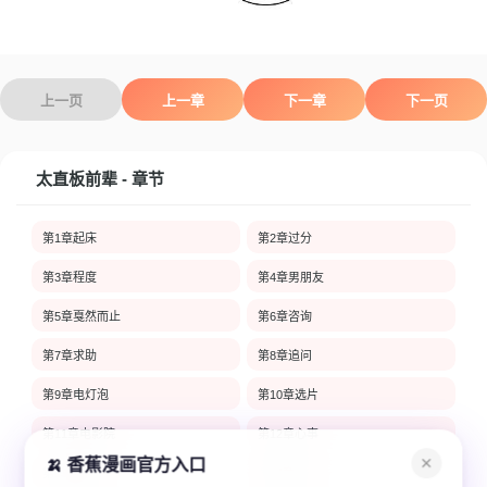
上一页
上一章
下一章
下一页
太直板前辈 - 章节
第1章起床
第2章过分
第3章程度
第4章男朋友
第5章戛然而止
第6章咨询
第7章求助
第8章追问
第9章电灯泡
第10章选片
第11章电影院
第12章心事
🍌 香蕉漫画官方入口
✕
第13章服务
第14章开心