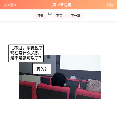
第12章心事
女神漫画
详情
1/2
目录
下页
下一章