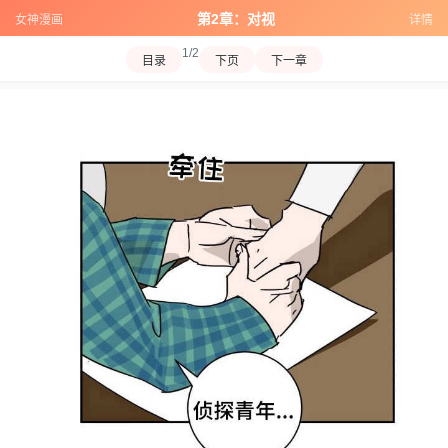
第2章：对视
女神漫画
详情
1/2
目录
下页
下一章