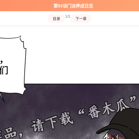
第93话门派养成日志
1/1
目录
下一章