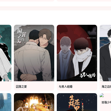
囚笼之爱
与男人结婚
海之边
珍珠少