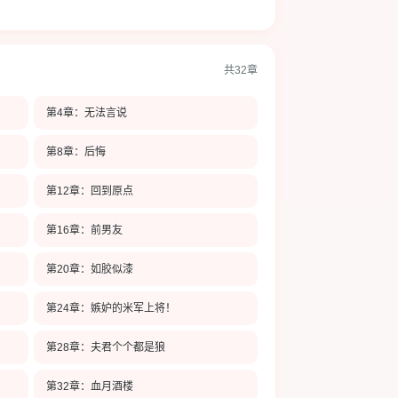
共32章
第4章：无法言说
第8章：后悔
第12章：回到原点
第16章：前男友
第20章：如胶似漆
第24章：嫉妒的米军上将！
第28章：夫君个个都是狼
第32章：血月酒楼