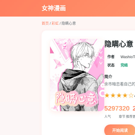
女神漫画
首页
/
彩虹
/ 隐瞒心意
隐瞒心意
作者
WashioT
状态
完结
简介
余市暗恋着自己的
★★★★☆
5297
32
0
人气
章节
推荐
开始阅读