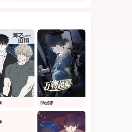
境
万物起源
年