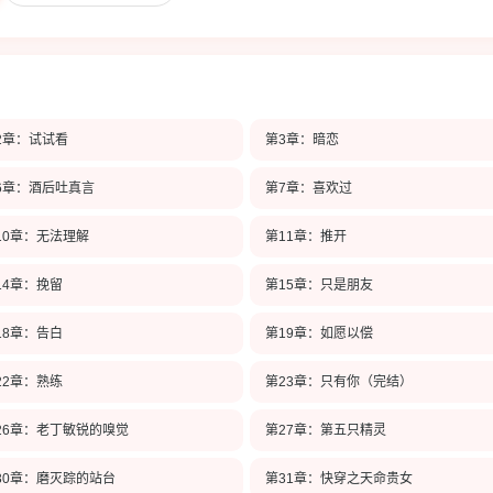
2章：试试看
第3章：暗恋
6章：酒后吐真言
第7章：喜欢过
10章：无法理解
第11章：推开
14章：挽留
第15章：只是朋友
18章：告白
第19章：如愿以偿
22章：熟练
第23章：只有你（完结）
26章：老丁敏锐的嗅觉
第27章：第五只精灵
30章：磨灭踪的站台
第31章：快穿之天命贵女