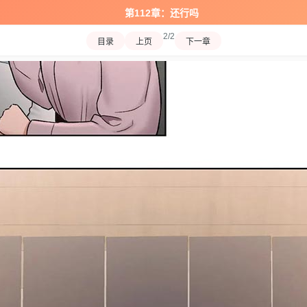
第112章：还行吗
2/2
目录
上页
下一章